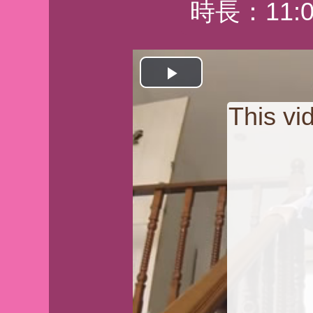
時長：11:0
Play
This v
Video