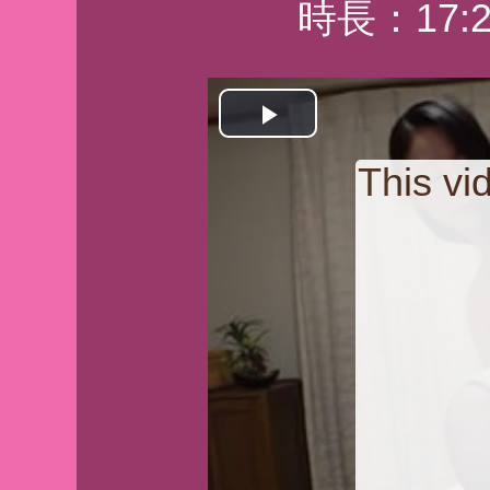
時長：17:2
Play
This v
Video